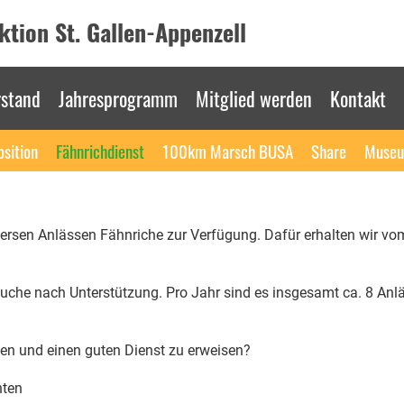
tion St. Gallen-Appenzell
rstand
Jahresprogramm
Mitglied werden
Kontakt
osition
Fähnrichdienst
100km Marsch BUSA
Share
Muse
diversen Anlässen Fähnriche zur Verfügung. Dafür erhalten wir
Suche nach Unterstützung. Pro Jahr sind es insgesamt ca. 8 Anl
zen und einen guten Dienst zu erweisen?
nten