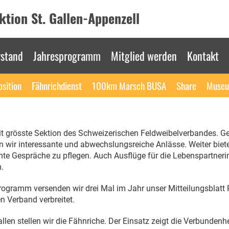
tion St. Gallen-Appenzell
rstand
Jahresprogramm
Mitglied werden
Kontakt
osition
Fähnrichdienst
100km Marsch BUSA
Share
Muse
eit grösste Sektion des Schweizerischen Feldweibelverbandes. G
wir interessante und abwechslungsreiche Anlässe. Weiter bietet
e Gespräche zu pflegen. Auch Ausflüge für die Lebenspartner
.
gramm versenden wir drei Mal im Jahr unser Mitteilungsblatt 
 Verband verbreitet.
len stellen wir die Fähnriche. Der Einsatz zeigt die Verbundenhe